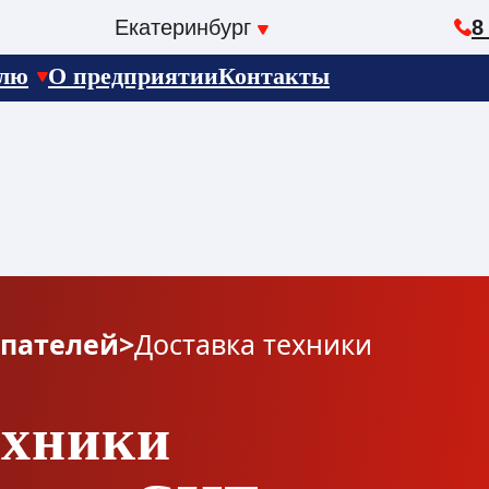
Екатеринбург
8
елю
О предприятии
Контакты
пателей
>
Доставка техники
ехники