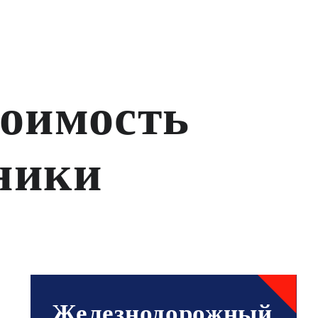
тоимость
ники
Железнодорожный