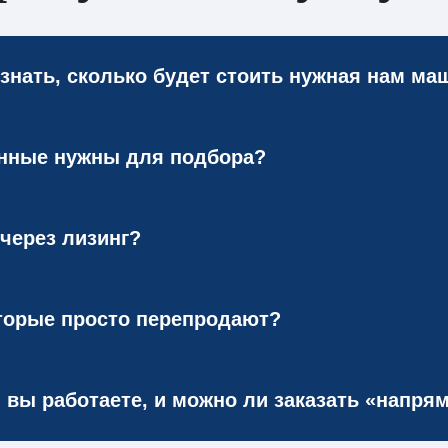
узнать, сколько будет стоить нужная нам ма
аше ТЗ: базовое шасси, надстройка, доработки
данные нужны для подбора?
ение с итоговой стоимостью и вариантами исп
аточно описать задачу (отрасль, условия, груз
через лизинг?
готовление под заказ. Если цель — купить име
ва/поставки.
з лизинг: у нас есть аккредитация в крупнейш
торые просто перепродают?
ля запуска достаточно заявки и реквизитов к
оизводство спецтехники на базе шасси УРАЛ, 
вы работаете, и можно ли заказать «напря
. Параллельно мы работаем в статусе официал