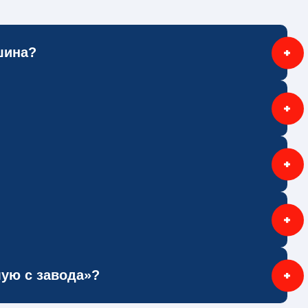
шина?
, комплектация и сроки поставки. Оставьте
олнения.
/объём, требования к шасси и надстройке) —
нно новую спецтехнику, подберём
их лизинговых компаниях, а специалист
омпании — дальше сопроводим сделку.
КАМАЗ, МАЗ и других марок, поэтому можем
мую с завода»?
ьного дилера по ряду направлений и