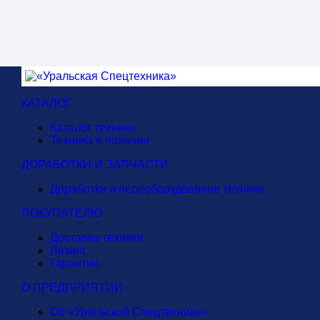
Мы выпускаем и поставляем технику на баз
производителями спецтехники и платформ. 
спецтехнике) — изготовим и укомплектуем 
КАТАЛОГ
Каталог техники
Техника в наличии
ДОРАБОТКИ И ЗАПЧАСТИ
Доработки и переоборудование техники
ПОКУПАТЕЛЮ
Доставка техники
Лизинг
Гарантии
О ПРЕДПРИЯТИИ
Об «Уральской Спецтехнике»