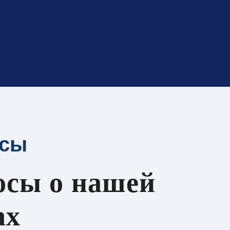
осы
осы о нашей
ах