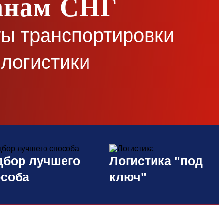
ранам СНГ
ы транспортировки
логистики
дбор лучшего
Логистика "под
особа
ключ"