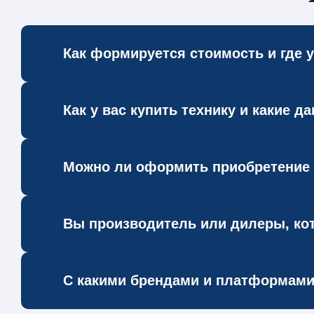
Как формируется стоимость и где 
Мы рассчитываем цену на спецтехнику под в
Как у вас купить технику и какие 
заявку — подготовим коммерческое предлож
Чтобы купить подходящую спецтехнику, дост
Можно ли оформить приобретение 
мы предложим варианты из каталога или из
комплектацию и согласуем сроки производст
Да, мы помогаем оформить спецтехнику чере
Вы производитель или дилеры, ко
подбирает оптимальный график платежей. Д
Мы — производитель: у нас собственное пр
С какими брендами и платформами 
дорабатывать технику под ваши требования
подтверждаем это сертификатами.​